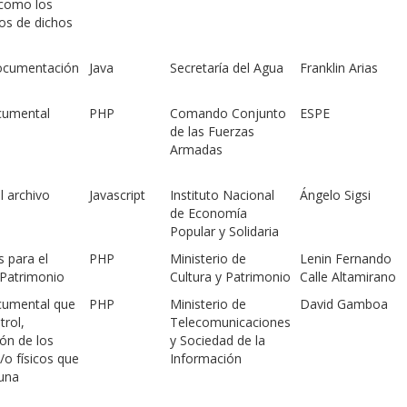
 como los
s de dichos
documentación
Java
Secretaría del Agua
Franklin Arias
cumental
PHP
Comando Conjunto
ESPE
de las Fuerzas
Armadas
l archivo
Javascript
Instituto Nacional
Ángelo Sigsi
de Economía
Popular y Solidaria
 para el
PHP
Ministerio de
Lenin Fernando
 Patrimonio
Cultura y Patrimonio
Calle Altamirano
cumental que
PHP
Ministerio de
David Gamboa
trol,
Telecomunicaciones
ión de los
y Sociedad de la
/o físicos que
Información
 una