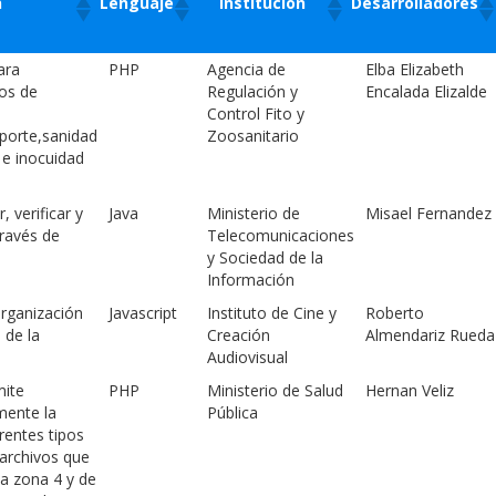
n
Lenguaje
Institución
Desarrolladores
n
Lenguaje
Institución
Desarrolladores
ara
PHP
Agencia de
Elba Elizabeth
os de
Regulación y
Encalada Elizalde
Control Fito y
porte,sanidad
Zoosanitario
 e inocuidad
 verificar y
Java
Ministerio de
Misael Fernandez
ravés de
Telecomunicaciones
y Sociedad de la
Información
organización
Javascript
Instituto de Cine y
Roberto
 de la
Creación
Almendariz Rueda
Audiovisual
mite
PHP
Ministerio de Salud
Hernan Veliz
mente la
Pública
rentes tipos
archivos que
a zona 4 y de