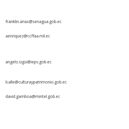
franklin.arias@senagua.gob.ec
aenriquez@ccffaa.mil.ec
angelo.sigsi@ieps.gob.ec
lcalle@culturaypatrimonio.gob.ec
david.gamboa@mintel.gob.ec