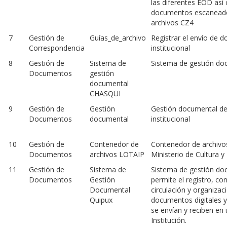
las diferentes EOD así
documentos escaneado
archivos CZ4
7
Gestión de
Guías_de_archivo
Registrar el envío de 
Correspondencia
institucional
8
Gestión de
Sistema de
Sistema de gestión do
Documentos
gestión
documental
CHASQUI
9
Gestión de
Gestión
Gestión documental de
Documentos
documental
institucional
10
Gestión de
Contenedor de
Contenedor de archivos
Documentos
archivos LOTAIP
Ministerio de Cultura y
11
Gestión de
Sistema de
Sistema de gestión do
Documentos
Gestión
permite el registro, con
Documental
circulación y organizac
Quipux
documentos digitales y
se envían y reciben en
Institución.