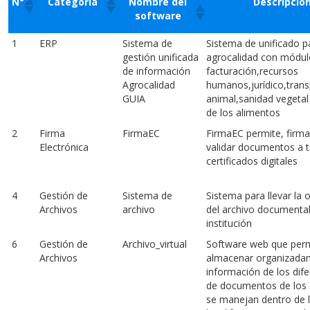
N°
Categoría
Nombre del
Descripció
software
N°
Categoría
Nombre del
Descripció
1
ERP
Sistema de
Sistema de unificado p
software
gestión unificada
agrocalidad con módul
de información
facturación,recursos
Agrocalidad
humanos,jurídico,trans
GUIA
animal,sanidad vegetal
de los alimentos
2
Firma
FirmaEC
FirmaEC permite, firmar,
Electrónica
validar documentos a t
certificados digitales
4
Gestión de
Sistema de
Sistema para llevar la 
Archivos
archivo
del archivo documental
institución
6
Gestión de
Archivo_virtual
Software web que per
Archivos
almacenar organizada
información de los dife
de documentos de los 
se manejan dentro de l