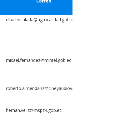
Correo
Correo
elba.encalada@agrocalidad.gob.ec
misael.fernandez@mintel.gob.ec
roberto.almendariz@cineyaudiovisual.gob.ec
hernan.veliz@mspz4.gob.ec